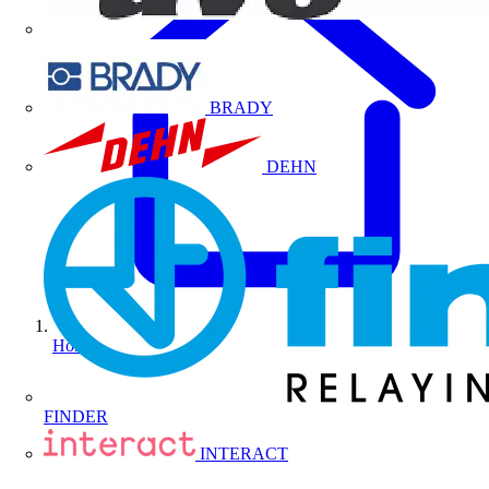
BRADY
DEHN
Home
FINDER
INTERACT