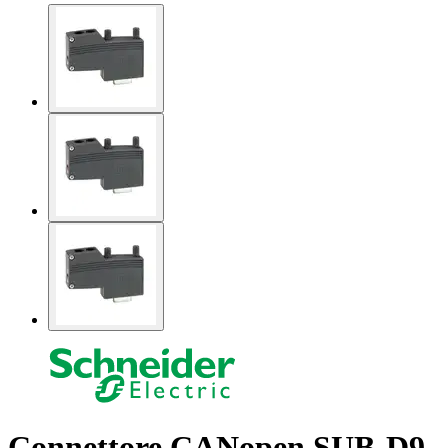
Connettore CANopen SUB-D9