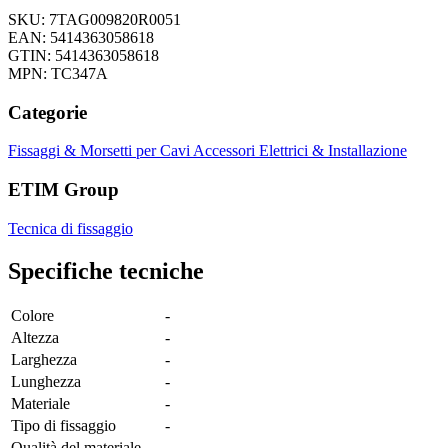
SKU: 7TAG009820R0051
EAN: 5414363058618
GTIN: 5414363058618
MPN: TC347A
Categorie
Fissaggi & Morsetti per Cavi
Accessori Elettrici & Installazione
ETIM Group
Tecnica di fissaggio
Specifiche tecniche
Colore
-
Altezza
-
Larghezza
-
Lunghezza
-
Materiale
-
Tipo di fissaggio
-
Qualità del materiale
-