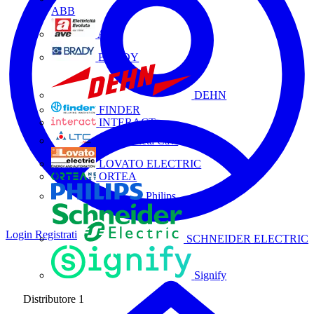
ABB
AVE
BRADY
DEHN
FINDER
INTERACT
La Triveneta Cavi
LOVATO ELECTRIC
ORTEA
Philips
Login
Registrati
SCHNEIDER ELECTRIC
Signify
Distributore
1