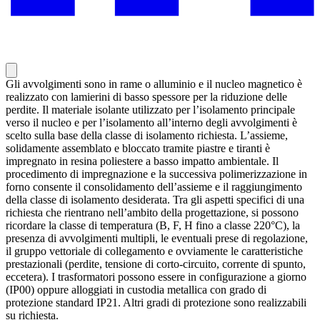
Gli avvolgimenti sono in rame o alluminio e il nucleo magnetico è
realizzato con lamierini di basso spessore per la riduzione delle
perdite. Il materiale isolante utilizzato per l’isolamento principale
verso il nucleo e per l’isolamento all’interno degli avvolgimenti è
scelto sulla base della classe di isolamento richiesta. L’assieme,
solidamente assemblato e bloccato tramite piastre e tiranti è
impregnato in resina poliestere a basso impatto ambientale. Il
procedimento di impregnazione e la successiva polimerizzazione in
forno consente il consolidamento dell’assieme e il raggiungimento
della classe di isolamento desiderata. Tra gli aspetti specifici di una
richiesta che rientrano nell’ambito della progettazione, si possono
ricordare la classe di temperatura (B, F, H fino a classe 220°C), la
presenza di avvolgimenti multipli, le eventuali prese di regolazione,
il gruppo vettoriale di collegamento e ovviamente le caratteristiche
prestazionali (perdite, tensione di corto-circuito, corrente di spunto,
eccetera). I trasformatori possono essere in configurazione a giorno
(IP00) oppure alloggiati in custodia metallica con grado di
protezione standard IP21. Altri gradi di protezione sono realizzabili
su richiesta.