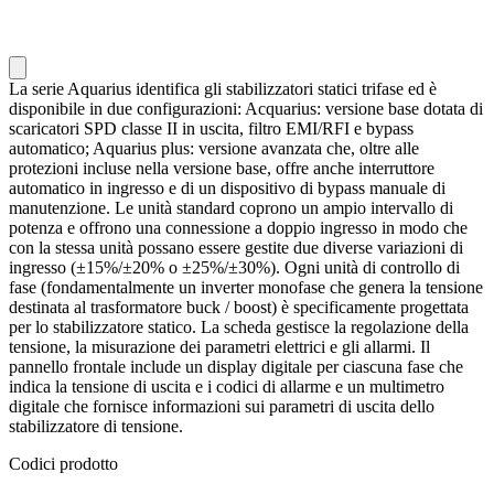
La serie Aquarius identifica gli stabilizzatori statici trifase ed è
disponibile in due configurazioni: Acquarius: versione base dotata di
scaricatori SPD classe II in uscita, filtro EMI/RFI e bypass
automatico; Aquarius plus: versione avanzata che, oltre alle
protezioni incluse nella versione base, offre anche interruttore
automatico in ingresso e di un dispositivo di bypass manuale di
manutenzione. Le unità standard coprono un ampio intervallo di
potenza e offrono una connessione a doppio ingresso in modo che
con la stessa unità possano essere gestite due diverse variazioni di
ingresso (±15%/±20% o ±25%/±30%). Ogni unità di controllo di
fase (fondamentalmente un inverter monofase che genera la tensione
destinata al trasformatore buck / boost) è specificamente progettata
per lo stabilizzatore statico. La scheda gestisce la regolazione della
tensione, la misurazione dei parametri elettrici e gli allarmi. Il
pannello frontale include un display digitale per ciascuna fase che
indica la tensione di uscita e i codici di allarme e un multimetro
digitale che fornisce informazioni sui parametri di uscita dello
stabilizzatore di tensione.
Codici prodotto