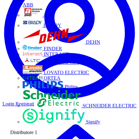
ABB
AVE
BRADY
DEHN
FINDER
INTERACT
La Triveneta Cavi
LOVATO ELECTRIC
ORTEA
Philips
Login
Registrati
SCHNEIDER ELECTRIC
Signify
Distributore
1