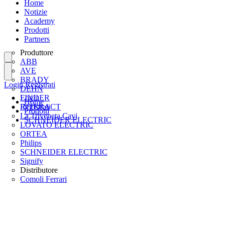
Home
Notizie
Academy
Prodotti
Partners
Produttore
ABB
AVE
BRADY
Login
Registrati
DEHN
FINDER
Login
Home
INTERACT
Registrati
Prodotti
La Triveneta Cavi
SCHNEIDER ELECTRIC
LOVATO ELECTRIC
ORTEA
Philips
SCHNEIDER ELECTRIC
Signify
Distributore
Comoli Ferrari