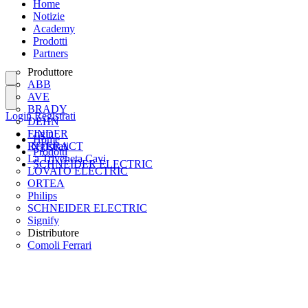
Home
Notizie
Academy
Prodotti
Partners
Produttore
ABB
AVE
BRADY
Login
Registrati
DEHN
FINDER
Login
Home
INTERACT
Registrati
Prodotti
La Triveneta Cavi
SCHNEIDER ELECTRIC
LOVATO ELECTRIC
ORTEA
Philips
SCHNEIDER ELECTRIC
Signify
Distributore
Comoli Ferrari