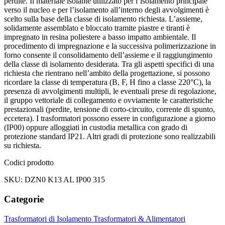
perdite. Il materiale isolante utilizzato per l’isolamento principale
verso il nucleo e per l’isolamento all’interno degli avvolgimenti è
scelto sulla base della classe di isolamento richiesta. L’assieme,
solidamente assemblato e bloccato tramite piastre e tiranti è
impregnato in resina poliestere a basso impatto ambientale. Il
procedimento di impregnazione e la successiva polimerizzazione in
forno consente il consolidamento dell’assieme e il raggiungimento
della classe di isolamento desiderata. Tra gli aspetti specifici di una
richiesta che rientrano nell’ambito della progettazione, si possono
ricordare la classe di temperatura (B, F, H fino a classe 220°C), la
presenza di avvolgimenti multipli, le eventuali prese di regolazione,
il gruppo vettoriale di collegamento e ovviamente le caratteristiche
prestazionali (perdite, tensione di corto-circuito, corrente di spunto,
eccetera). I trasformatori possono essere in configurazione a giorno
(IP00) oppure alloggiati in custodia metallica con grado di
protezione standard IP21. Altri gradi di protezione sono realizzabili
su richiesta.
Codici prodotto
SKU: DZN0 K13 AL IP00 315
Categorie
Trasformatori di Isolamento
Trasformatori & Alimentatori