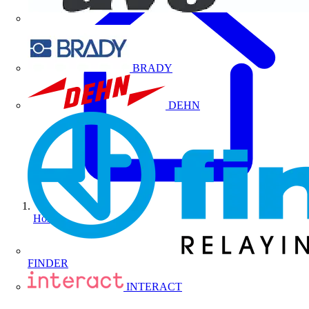
BRADY
DEHN
Home
FINDER
INTERACT