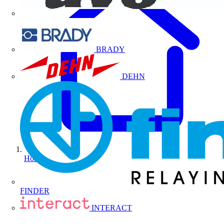
BRADY
DEHN
Home
FINDER
INTERACT