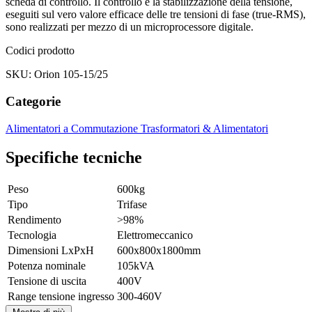
scheda di controllo. Il controllo e la stabilizzazione della tensione,
eseguiti sul vero valore efficace delle tre tensioni di fase (true-RMS),
sono realizzati per mezzo di un microprocessore digitale.
Codici prodotto
SKU: Orion 105-15/25
Categorie
Alimentatori a Commutazione
Trasformatori & Alimentatori
Specifiche tecniche
Peso
600kg
Tipo
Trifase
Rendimento
>98%
Tecnologia
Elettromeccanico
Dimensioni LxPxH
600x800x1800mm
Potenza nominale
105kVA
Tensione di uscita
400V
Range tensione ingresso
300-460V