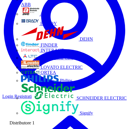
ABB
AVE
BRADY
DEHN
FINDER
INTERACT
La Triveneta Cavi
LOVATO ELECTRIC
ORTEA
Philips
Login
Registrati
SCHNEIDER ELECTRIC
Signify
Distributore
1