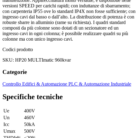
manutenzione. Apparecchiatura molto versatile, è disponibile nelle
versioni SPEED per carichi rapidi; con induttanze di sbarramento;
con carpenteria IP55 ove lo standard IP4X non fosse sufficiente; con
ingresso cavi dal basso o dall’alto. La distribuzione di potenza è con
robuste sbarre in alluminio (rame su richiesta). I quadri standard
composti da più colonne sono dotati di un sezionatore ed un
ingresso cavi in ogni colonna; è possibile realizzare quadri su più
colonne ma con unico ingresso cavi.
Codici prodotto
SKU: HP20 MULTImatic 960kvar
Categorie
Controllo Edifici & Automazione
PLC & Automazione Industriale
Specifiche tecniche
Ue
400V
Un
460V
Icc
50kA
Umax
500V
THDIr%
≤20%