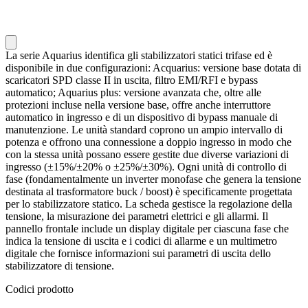
La serie Aquarius identifica gli stabilizzatori statici trifase ed è
disponibile in due configurazioni: Acquarius: versione base dotata di
scaricatori SPD classe II in uscita, filtro EMI/RFI e bypass
automatico; Aquarius plus: versione avanzata che, oltre alle
protezioni incluse nella versione base, offre anche interruttore
automatico in ingresso e di un dispositivo di bypass manuale di
manutenzione. Le unità standard coprono un ampio intervallo di
potenza e offrono una connessione a doppio ingresso in modo che
con la stessa unità possano essere gestite due diverse variazioni di
ingresso (±15%/±20% o ±25%/±30%). Ogni unità di controllo di
fase (fondamentalmente un inverter monofase che genera la tensione
destinata al trasformatore buck / boost) è specificamente progettata
per lo stabilizzatore statico. La scheda gestisce la regolazione della
tensione, la misurazione dei parametri elettrici e gli allarmi. Il
pannello frontale include un display digitale per ciascuna fase che
indica la tensione di uscita e i codici di allarme e un multimetro
digitale che fornisce informazioni sui parametri di uscita dello
stabilizzatore di tensione.
Codici prodotto