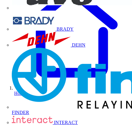
BRADY
DEHN
Home
FINDER
INTERACT