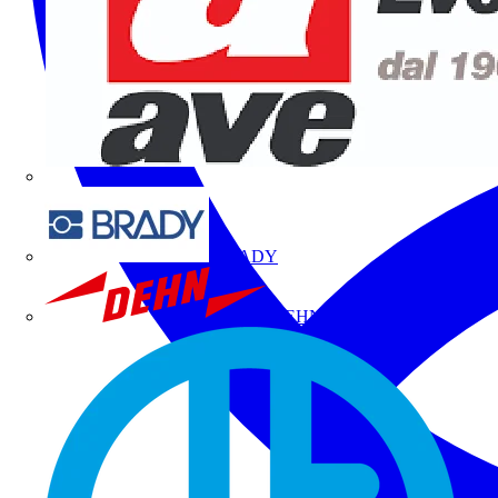
BRADY
DEHN