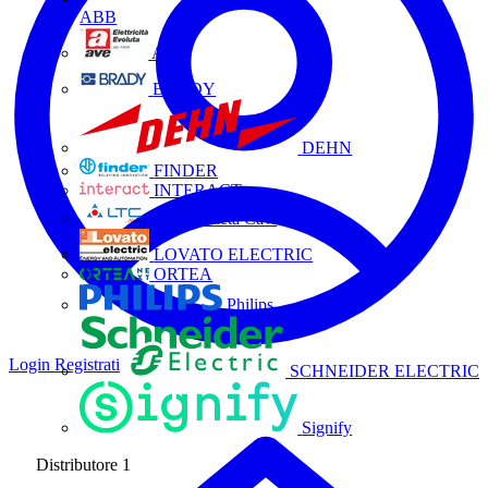
ABB
AVE
BRADY
DEHN
FINDER
INTERACT
La Triveneta Cavi
LOVATO ELECTRIC
ORTEA
Philips
Login
Registrati
SCHNEIDER ELECTRIC
Signify
Distributore
1