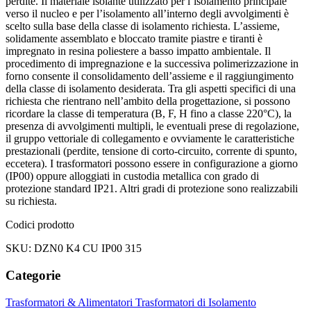
perdite. Il materiale isolante utilizzato per l’isolamento principale
verso il nucleo e per l’isolamento all’interno degli avvolgimenti è
scelto sulla base della classe di isolamento richiesta. L’assieme,
solidamente assemblato e bloccato tramite piastre e tiranti è
impregnato in resina poliestere a basso impatto ambientale. Il
procedimento di impregnazione e la successiva polimerizzazione in
forno consente il consolidamento dell’assieme e il raggiungimento
della classe di isolamento desiderata. Tra gli aspetti specifici di una
richiesta che rientrano nell’ambito della progettazione, si possono
ricordare la classe di temperatura (B, F, H fino a classe 220°C), la
presenza di avvolgimenti multipli, le eventuali prese di regolazione,
il gruppo vettoriale di collegamento e ovviamente le caratteristiche
prestazionali (perdite, tensione di corto-circuito, corrente di spunto,
eccetera). I trasformatori possono essere in configurazione a giorno
(IP00) oppure alloggiati in custodia metallica con grado di
protezione standard IP21. Altri gradi di protezione sono realizzabili
su richiesta.
Codici prodotto
SKU: DZN0 K4 CU IP00 315
Categorie
Trasformatori & Alimentatori
Trasformatori di Isolamento