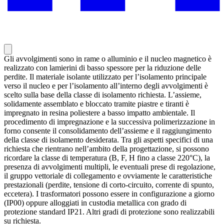
Gli avvolgimenti sono in rame o alluminio e il nucleo magnetico è
realizzato con lamierini di basso spessore per la riduzione delle
perdite. Il materiale isolante utilizzato per l’isolamento principale
verso il nucleo e per l’isolamento all’interno degli avvolgimenti è
scelto sulla base della classe di isolamento richiesta. L’assieme,
solidamente assemblato e bloccato tramite piastre e tiranti è
impregnato in resina poliestere a basso impatto ambientale. Il
procedimento di impregnazione e la successiva polimerizzazione in
forno consente il consolidamento dell’assieme e il raggiungimento
della classe di isolamento desiderata. Tra gli aspetti specifici di una
richiesta che rientrano nell’ambito della progettazione, si possono
ricordare la classe di temperatura (B, F, H fino a classe 220°C), la
presenza di avvolgimenti multipli, le eventuali prese di regolazione,
il gruppo vettoriale di collegamento e ovviamente le caratteristiche
prestazionali (perdite, tensione di corto-circuito, corrente di spunto,
eccetera). I trasformatori possono essere in configurazione a giorno
(IP00) oppure alloggiati in custodia metallica con grado di
protezione standard IP21. Altri gradi di protezione sono realizzabili
su richiesta.