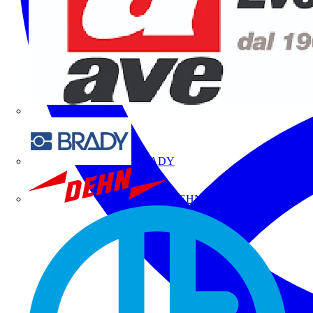
BRADY
DEHN