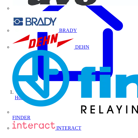
BRADY
DEHN
Home
FINDER
INTERACT