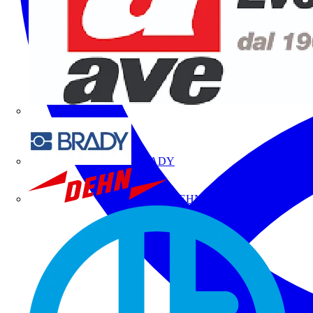
BRADY
DEHN