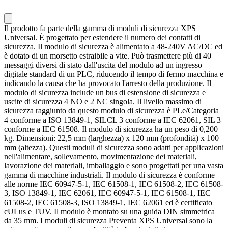
Il prodotto fa parte della gamma di moduli di sicurezza XPS
Universal. È progettato per estendere il numero dei contatti di
sicurezza. Il modulo di sicurezza è alimentato a 48-240V AC/DC ed
è dotato di un morsetto estraibile a vite. Può trasmettere più di 40
messaggi diversi di stato dall'uscita del modulo ad un ingresso
digitale standard di un PLC, riducendo il tempo di fermo macchina e
indicando la causa che ha provocato l'arresto della produzione. Il
modulo di sicurezza include un bus di estensione di sicurezza e
uscite di sicurezza 4 NO e 2 NC singola. Il livello massimo di
sicurezza raggiunto da questo modulo di sicurezza è PLe/Categoria
4 conforme a ISO 13849-1, SILCL 3 conforme a IEC 62061, SIL 3
conforme a IEC 61508. Il modulo di sicurezza ha un peso di 0,200
kg. Dimensioni: 22,5 mm (larghezza) x 120 mm (profondità) x 100
mm (altezza). Questi moduli di sicurezza sono adatti per applicazioni
nell'alimentare, sollevamento, movimentazione dei materiali,
lavorazione dei materiali, imballaggio e sono progettati per una vasta
gamma di macchine industriali. Il modulo di sicurezza è conforme
alle norme IEC 60947-5-1, IEC 61508-1, IEC 61508-2, IEC 61508-
3, ISO 13849-1, IEC 62061, IEC 60947-5-1, IEC 61508-1, IEC
61508-2, IEC 61508-3, ISO 13849-1, IEC 62061 ed è certificato
cULus e TUV. Il modulo è montato su una guida DIN simmetrica
da 35 mm. I moduli di sicurezza Preventa XPS Universal sono la