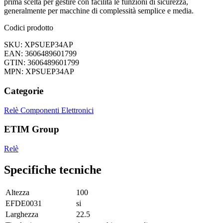
prima scelta per gestire con facilità le funzioni di sicurezza,
generalmente per macchine di complessità semplice e media.
Codici prodotto
SKU: XPSUEP34AP
EAN: 3606489601799
GTIN: 3606489601799
MPN: XPSUEP34AP
Categorie
Relè
Componenti Elettronici
ETIM Group
Relè
Specifiche tecniche
Altezza
100
EFDE0031
si
Larghezza
22.5