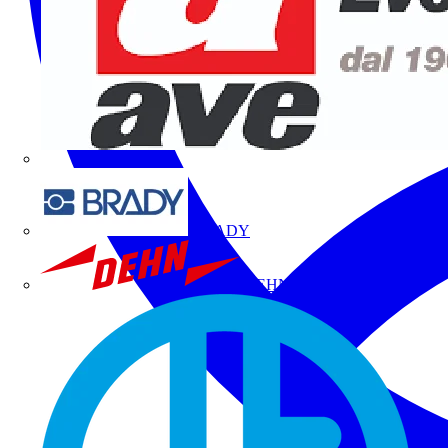
BRADY
DEHN