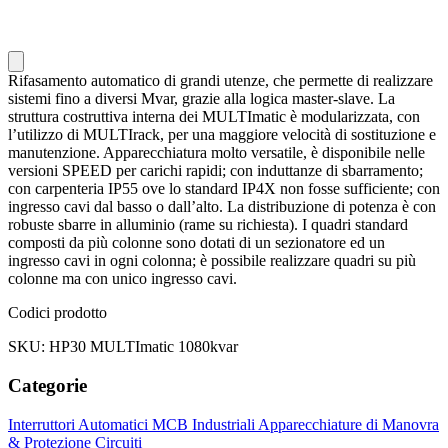
Rifasamento automatico di grandi utenze, che permette di realizzare
sistemi fino a diversi Mvar, grazie alla logica master-slave. La
struttura costruttiva interna dei MULTImatic è modularizzata, con
l’utilizzo di MULTIrack, per una maggiore velocità di sostituzione e
manutenzione. Apparecchiatura molto versatile, è disponibile nelle
versioni SPEED per carichi rapidi; con induttanze di sbarramento;
con carpenteria IP55 ove lo standard IP4X non fosse sufficiente; con
ingresso cavi dal basso o dall’alto. La distribuzione di potenza è con
robuste sbarre in alluminio (rame su richiesta). I quadri standard
composti da più colonne sono dotati di un sezionatore ed un
ingresso cavi in ogni colonna; è possibile realizzare quadri su più
colonne ma con unico ingresso cavi.
Codici prodotto
SKU: HP30 MULTImatic 1080kvar
Categorie
Interruttori Automatici
MCB Industriali
Apparecchiature di Manovra
& Protezione Circuiti