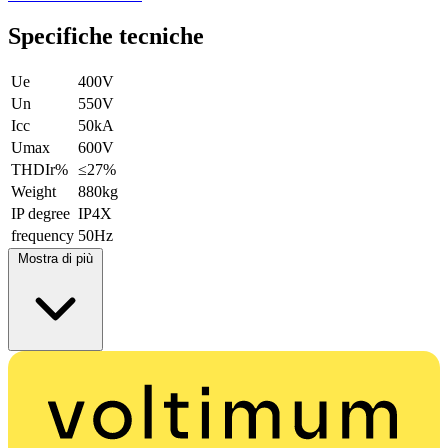
Specifiche tecniche
Ue
400V
Un
550V
Icc
50kA
Umax
600V
THDIr%
≤27%
Weight
880kg
IP degree
IP4X
frequency
50Hz
Mostra di più