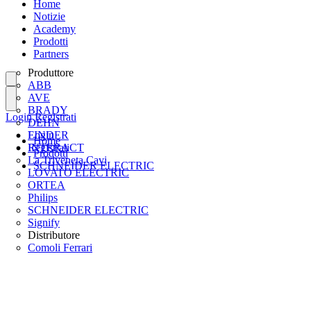
Home
Notizie
Academy
Prodotti
Partners
Produttore
ABB
AVE
BRADY
Login
Registrati
DEHN
FINDER
Login
Home
INTERACT
Registrati
Prodotti
La Triveneta Cavi
SCHNEIDER ELECTRIC
LOVATO ELECTRIC
ORTEA
Philips
SCHNEIDER ELECTRIC
Signify
Distributore
Comoli Ferrari