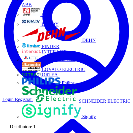
ABB
AVE
BRADY
DEHN
FINDER
INTERACT
La Triveneta Cavi
LOVATO ELECTRIC
ORTEA
Philips
Login
Registrati
SCHNEIDER ELECTRIC
Signify
Distributore
1