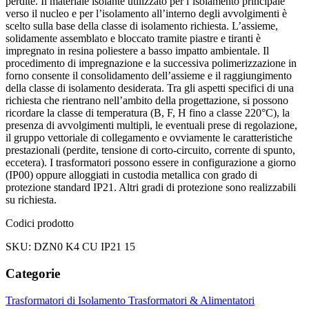
perdite. Il materiale isolante utilizzato per l’isolamento principale
verso il nucleo e per l’isolamento all’interno degli avvolgimenti è
scelto sulla base della classe di isolamento richiesta. L’assieme,
solidamente assemblato e bloccato tramite piastre e tiranti è
impregnato in resina poliestere a basso impatto ambientale. Il
procedimento di impregnazione e la successiva polimerizzazione in
forno consente il consolidamento dell’assieme e il raggiungimento
della classe di isolamento desiderata. Tra gli aspetti specifici di una
richiesta che rientrano nell’ambito della progettazione, si possono
ricordare la classe di temperatura (B, F, H fino a classe 220°C), la
presenza di avvolgimenti multipli, le eventuali prese di regolazione,
il gruppo vettoriale di collegamento e ovviamente le caratteristiche
prestazionali (perdite, tensione di corto-circuito, corrente di spunto,
eccetera). I trasformatori possono essere in configurazione a giorno
(IP00) oppure alloggiati in custodia metallica con grado di
protezione standard IP21. Altri gradi di protezione sono realizzabili
su richiesta.
Codici prodotto
SKU: DZN0 K4 CU IP21 15
Categorie
Trasformatori di Isolamento
Trasformatori & Alimentatori