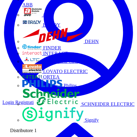
ABB
AVE
BRADY
DEHN
FINDER
INTERACT
La Triveneta Cavi
LOVATO ELECTRIC
ORTEA
Philips
Login
Registrati
SCHNEIDER ELECTRIC
Signify
Distributore
1