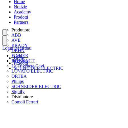
Home
Notizie
Academy
Prodotti
Partners
Produttore
ABB
AVE
BRADY
Login
Registrati
DEHN
FINDER
Login
Home
INTERACT
Registrati
Prodotti
La Triveneta Cavi
SCHNEIDER ELECTRIC
LOVATO ELECTRIC
ORTEA
Philips
SCHNEIDER ELECTRIC
Signify
Distributore
Comoli Ferrari