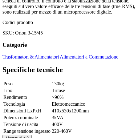
scheda di controllo. Il controllo e la stabilizzazione della tensione,
eseguiti sul vero valore efficace delle tre tensioni di fase (true-RMS),
sono realizzati per mezzo di un microprocessore digitale.
Codici prodotto
SKU: Orion 3-15/45
Categorie
Trasformatori & Alimentatori
Alimentatori a Commutazione
Specifiche tecniche
Peso
130kg
Tipo
Trifase
Rendimento
>96%
Tecnologia
Elettromeccanico
Dimensioni LxPxH
410x530x1200mm
Potenza nominale
3kVA
Tensione di uscita
400V
Range tensione ingresso
220-460V