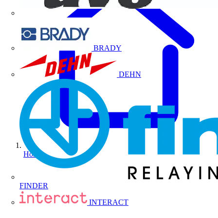
BRADY
DEHN
Home
FINDER
INTERACT