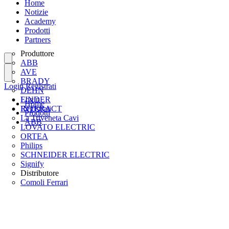
Home
Notizie
Academy
Prodotti
Partners
Produttore
ABB
AVE
BRADY
Login
Registrati
DEHN
FINDER
Login
Home
INTERACT
Registrati
Prodotti
La Triveneta Cavi
ABB
LOVATO ELECTRIC
ORTEA
Philips
SCHNEIDER ELECTRIC
Signify
Distributore
Comoli Ferrari