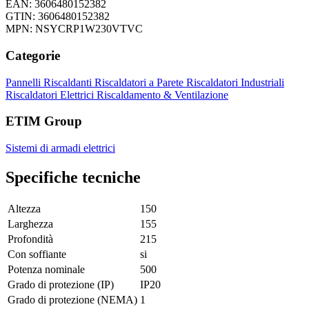
EAN: 3606480152382
GTIN: 3606480152382
MPN: NSYCRP1W230VTVC
Categorie
Pannelli Riscaldanti
Riscaldatori a Parete
Riscaldatori Industriali
Riscaldatori Elettrici
Riscaldamento & Ventilazione
ETIM Group
Sistemi di armadi elettrici
Specifiche tecniche
Altezza
150
Larghezza
155
Profondità
215
Con soffiante
si
Potenza nominale
500
Grado di protezione (IP)
IP20
Grado di protezione (NEMA)
1