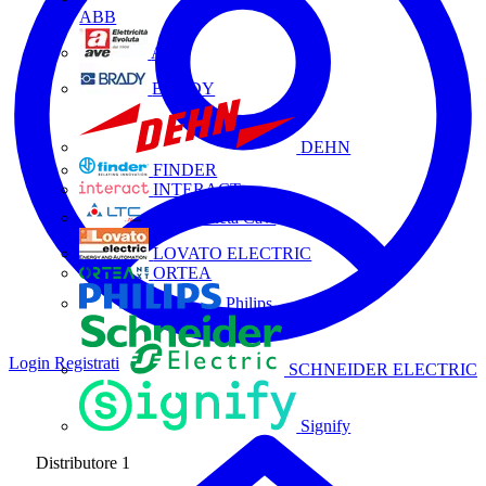
ABB
AVE
BRADY
DEHN
FINDER
INTERACT
La Triveneta Cavi
LOVATO ELECTRIC
ORTEA
Philips
Login
Registrati
SCHNEIDER ELECTRIC
Signify
Distributore
1