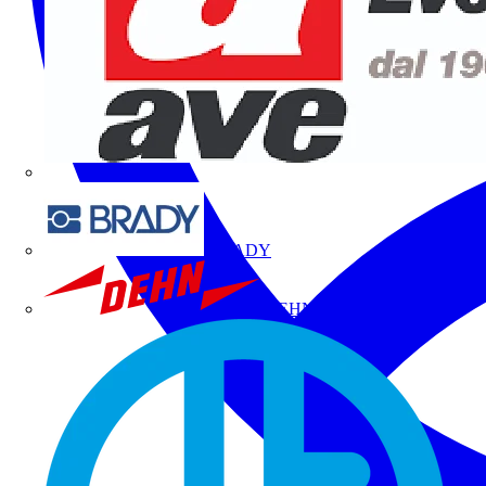
BRADY
DEHN