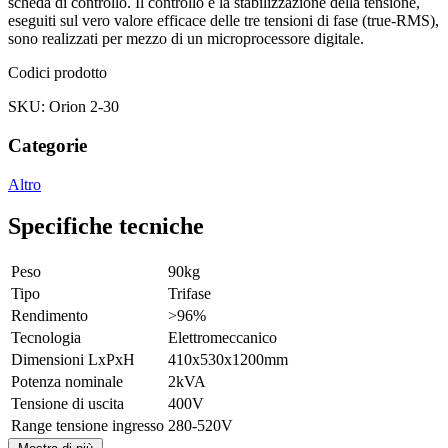
scheda di controllo. Il controllo e la stabilizzazione della tensione,
eseguiti sul vero valore efficace delle tre tensioni di fase (true-RMS),
sono realizzati per mezzo di un microprocessore digitale.
Codici prodotto
SKU: Orion 2-30
Categorie
Altro
Specifiche tecniche
Peso
90kg
Tipo
Trifase
Rendimento
>96%
Tecnologia
Elettromeccanico
Dimensioni LxPxH
410x530x1200mm
Potenza nominale
2kVA
Tensione di uscita
400V
Range tensione ingresso
280-520V