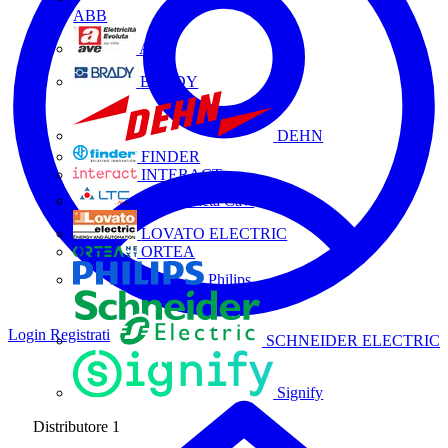
ABB
AVE
BRADY
DEHN
FINDER
INTERACT
La Triveneta Cavi
LOVATO ELECTRIC
ORTEA
Philips
Login
Registrati
SCHNEIDER ELECTRIC
Signify
Distributore
1