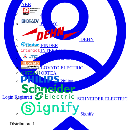
ABB
AVE
BRADY
DEHN
FINDER
INTERACT
La Triveneta Cavi
LOVATO ELECTRIC
ORTEA
Philips
Login
Registrati
SCHNEIDER ELECTRIC
Signify
Distributore
1