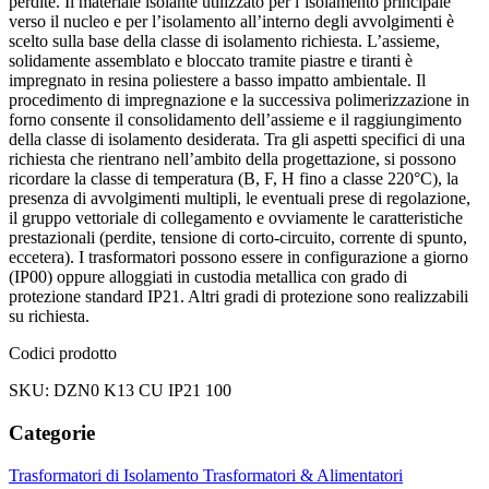
perdite. Il materiale isolante utilizzato per l’isolamento principale
verso il nucleo e per l’isolamento all’interno degli avvolgimenti è
scelto sulla base della classe di isolamento richiesta. L’assieme,
solidamente assemblato e bloccato tramite piastre e tiranti è
impregnato in resina poliestere a basso impatto ambientale. Il
procedimento di impregnazione e la successiva polimerizzazione in
forno consente il consolidamento dell’assieme e il raggiungimento
della classe di isolamento desiderata. Tra gli aspetti specifici di una
richiesta che rientrano nell’ambito della progettazione, si possono
ricordare la classe di temperatura (B, F, H fino a classe 220°C), la
presenza di avvolgimenti multipli, le eventuali prese di regolazione,
il gruppo vettoriale di collegamento e ovviamente le caratteristiche
prestazionali (perdite, tensione di corto-circuito, corrente di spunto,
eccetera). I trasformatori possono essere in configurazione a giorno
(IP00) oppure alloggiati in custodia metallica con grado di
protezione standard IP21. Altri gradi di protezione sono realizzabili
su richiesta.
Codici prodotto
SKU: DZN0 K13 CU IP21 100
Categorie
Trasformatori di Isolamento
Trasformatori & Alimentatori