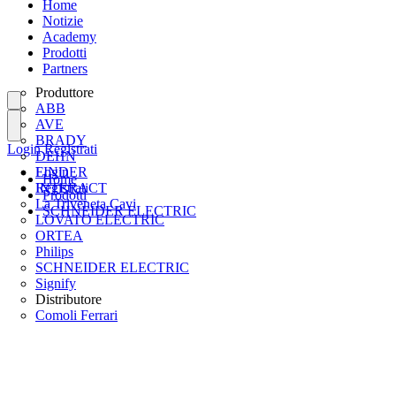
Home
Notizie
Academy
Prodotti
Partners
Produttore
ABB
AVE
BRADY
Login
Registrati
DEHN
FINDER
Login
Home
INTERACT
Registrati
Prodotti
La Triveneta Cavi
SCHNEIDER ELECTRIC
LOVATO ELECTRIC
ORTEA
Philips
SCHNEIDER ELECTRIC
Signify
Distributore
Comoli Ferrari