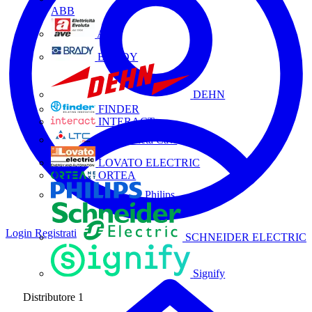
ABB
AVE
BRADY
DEHN
FINDER
INTERACT
La Triveneta Cavi
LOVATO ELECTRIC
ORTEA
Philips
Login
Registrati
SCHNEIDER ELECTRIC
Signify
Distributore
1