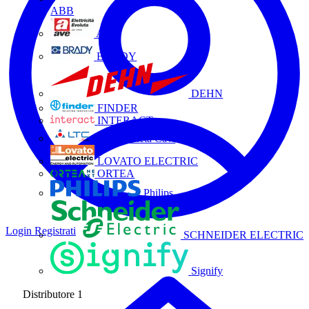
ABB
AVE
BRADY
DEHN
FINDER
INTERACT
La Triveneta Cavi
LOVATO ELECTRIC
ORTEA
Philips
Login
Registrati
SCHNEIDER ELECTRIC
Signify
Distributore
1