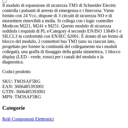
Il modulo di espansione di sicurezza TM3 di Schneider Electric
controlla i pulsanti di arresto di emergenza e i finecorsa. Viene
fornito con 24 Vcc, dispone di 3 circuiti di sicurezza NO e di
morsettiere rimovibili a molla. Si collega con i logic controller
Modicon M221, M241 e M251. Questo modulo di sicurezza
soddisfa i requisiti di PL e/Category 4 secondo EN/ISO 13849-1 e
SILCL3 in conformità con EN/IEC 62061. È dotato di un fermo di
blocco del modulo, 2 connettori bus TM3 (uno su ciascun lato,
progettato per fornire la continuità del collegamento tra i moduli
collegati), una graffa di fissaggio della guida simmetrica, 1 blocco
display (LED - verde, rosso) per i canali del modulo e la
diagnostica.
Codici prodotto
SKU: TM3SAF5RG
EAN: 3606485393001
GTIN: 3606485393001
MPN: TM3SAF5RG
Categorie
Relè
Componenti Elettronici