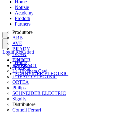
Home
Notizie
Academy
Prodotti
Partners
Produttore
ABB
AVE
BRADY
Login
Registrati
DEHN
FINDER
Login
Home
INTERACT
Registrati
Prodotti
La Triveneta Cavi
SCHNEIDER ELECTRIC
LOVATO ELECTRIC
ORTEA
Philips
SCHNEIDER ELECTRIC
Signify
Distributore
Comoli Ferrari