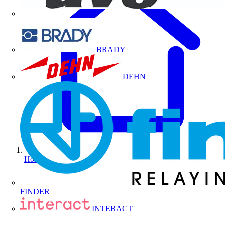
BRADY
DEHN
Home
FINDER
INTERACT