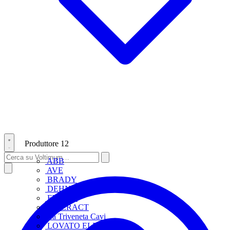
Produttore
12
ABB
AVE
BRADY
DEHN
FINDER
INTERACT
La Triveneta Cavi
LOVATO ELECTRIC