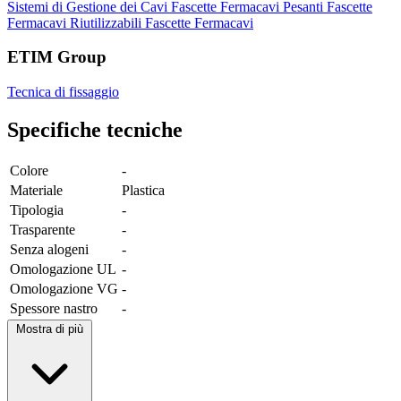
Sistemi di Gestione dei Cavi
Fascette Fermacavi Pesanti
Fascette
Fermacavi Riutilizzabili
Fascette Fermacavi
ETIM Group
Tecnica di fissaggio
Specifiche tecniche
Colore
-
Materiale
Plastica
Tipologia
-
Trasparente
-
Senza alogeni
-
Omologazione UL
-
Omologazione VG
-
Spessore nastro
-
Mostra di più