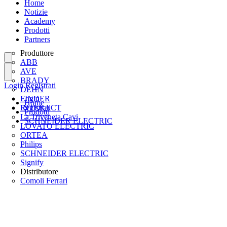
Home
Notizie
Academy
Prodotti
Partners
Produttore
ABB
AVE
BRADY
Login
Registrati
DEHN
FINDER
Login
Home
INTERACT
Registrati
Prodotti
La Triveneta Cavi
SCHNEIDER ELECTRIC
LOVATO ELECTRIC
ORTEA
Philips
SCHNEIDER ELECTRIC
Signify
Distributore
Comoli Ferrari