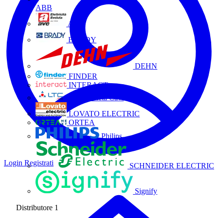
ABB
AVE
BRADY
DEHN
FINDER
INTERACT
La Triveneta Cavi
LOVATO ELECTRIC
ORTEA
Philips
Login
Registrati
SCHNEIDER ELECTRIC
Signify
Distributore
1