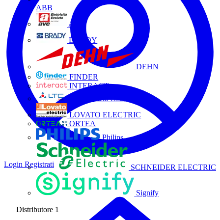
ABB
AVE
BRADY
DEHN
FINDER
INTERACT
La Triveneta Cavi
LOVATO ELECTRIC
ORTEA
Philips
Login
Registrati
SCHNEIDER ELECTRIC
Signify
Distributore
1