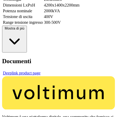
Dimensioni LxPxH
4200x1400x2200mm
Potenza nominale
2000kVA
Tensione di uscita
400V
Range tensione ingresso
300-500V
Mostra di più
Documenti
Deeplink product page
Voltimum è una piattaforma digitale, una community che fornisce ai