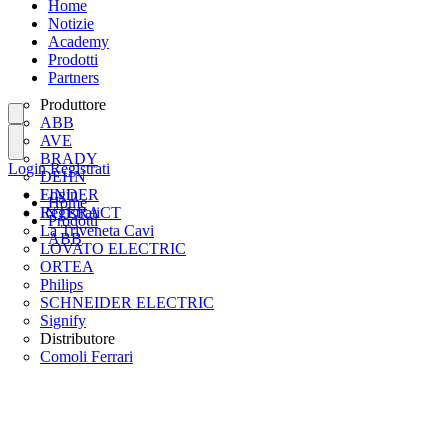
Home
Notizie
Academy
Prodotti
Partners
Produttore
ABB
AVE
BRADY
Login
Registrati
DEHN
FINDER
Login
Home
INTERACT
Registrati
Prodotti
La Triveneta Cavi
ABB
LOVATO ELECTRIC
ORTEA
Philips
SCHNEIDER ELECTRIC
Signify
Distributore
Comoli Ferrari