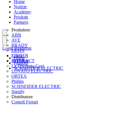
Home
Notizie
Academy
Prodotti
Partners
Produttore
ABB
AVE
BRADY
Login
Registrati
DEHN
FINDER
Login
Home
INTERACT
Registrati
Prodotti
La Triveneta Cavi
SCHNEIDER ELECTRIC
LOVATO ELECTRIC
ORTEA
Philips
SCHNEIDER ELECTRIC
Signify
Distributore
Comoli Ferrari