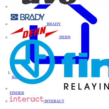
BRADY
DEHN
Home
FINDER
INTERACT