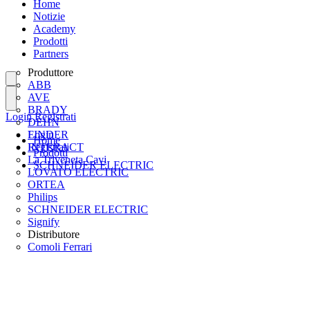
Home
Notizie
Academy
Prodotti
Partners
Produttore
ABB
AVE
BRADY
Login
Registrati
DEHN
FINDER
Login
Home
INTERACT
Registrati
Prodotti
La Triveneta Cavi
SCHNEIDER ELECTRIC
LOVATO ELECTRIC
ORTEA
Philips
SCHNEIDER ELECTRIC
Signify
Distributore
Comoli Ferrari