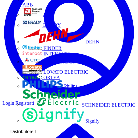
ABB
AVE
BRADY
DEHN
FINDER
INTERACT
La Triveneta Cavi
LOVATO ELECTRIC
ORTEA
Philips
Login
Registrati
SCHNEIDER ELECTRIC
Signify
Distributore
1