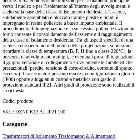
perdite. Il materiale isolante utilizzato per l’isolamento principale
verso il nucleo e per l’isolamento all’interno degli avvolgimenti è
scelto sulla base della classe di isolamento richiesta. L’assieme,
solidamente assemblato e bloccato tramite piastre e tiranti è
impregnato in resina poliestere a basso impatto ambientale. Il
procedimento di impregnazione e la successiva polimerizzazione in
forno consente il consolidamento dell’assieme e il raggiungimento
della classe di isolamento desiderata. Tra gli aspetti specifici di una
richiesta che rientrano nell’ambito della progettazione, si possono
ricordare la classe di temperatura (B, F, H fino a classe 220°C), la
presenza di avvolgimenti multipli, le eventuali prese di regolazione,
il gruppo vettoriale di collegamento e ovviamente le caratteristiche
prestazionali (perdite, tensione di corto-circuito, corrente di spunto,
eccetera). I trasformatori possono essere in configurazione a giorno
(IP00) oppure alloggiati in custodia metallica con grado di
protezione standard IP21. Altri gradi di protezione sono realizzabili
su richiesta.
Codici prodotto
SKU: DZN0 K13 AL IP21 100
Categorie
Trasformatori di Isolamento
Trasformatori & Alimentatori