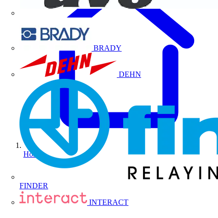
BRADY
DEHN
Home
FINDER
INTERACT