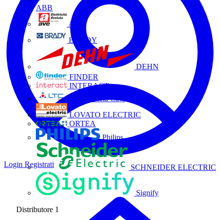
ABB
AVE
BRADY
DEHN
FINDER
INTERACT
La Triveneta Cavi
LOVATO ELECTRIC
ORTEA
Philips
Login
Registrati
SCHNEIDER ELECTRIC
Signify
Distributore
1