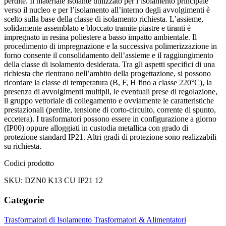
perdite. Il materiale isolante utilizzato per l’isolamento principale
verso il nucleo e per l’isolamento all’interno degli avvolgimenti è
scelto sulla base della classe di isolamento richiesta. L’assieme,
solidamente assemblato e bloccato tramite piastre e tiranti è
impregnato in resina poliestere a basso impatto ambientale. Il
procedimento di impregnazione e la successiva polimerizzazione in
forno consente il consolidamento dell’assieme e il raggiungimento
della classe di isolamento desiderata. Tra gli aspetti specifici di una
richiesta che rientrano nell’ambito della progettazione, si possono
ricordare la classe di temperatura (B, F, H fino a classe 220°C), la
presenza di avvolgimenti multipli, le eventuali prese di regolazione,
il gruppo vettoriale di collegamento e ovviamente le caratteristiche
prestazionali (perdite, tensione di corto-circuito, corrente di spunto,
eccetera). I trasformatori possono essere in configurazione a giorno
(IP00) oppure alloggiati in custodia metallica con grado di
protezione standard IP21. Altri gradi di protezione sono realizzabili
su richiesta.
Codici prodotto
SKU: DZN0 K13 CU IP21 12
Categorie
Trasformatori di Isolamento
Trasformatori & Alimentatori