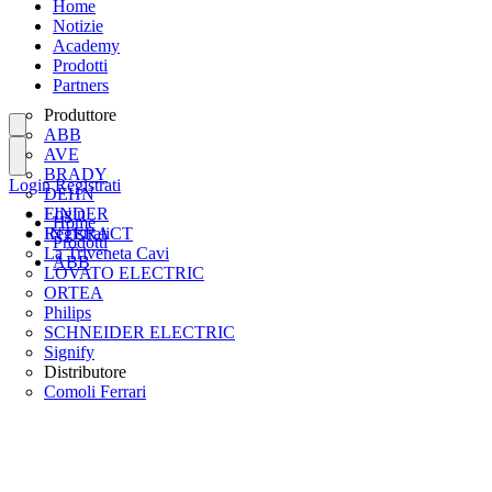
Home
Notizie
Academy
Prodotti
Partners
Produttore
ABB
AVE
BRADY
Login
Registrati
DEHN
FINDER
Login
Home
INTERACT
Registrati
Prodotti
La Triveneta Cavi
ABB
LOVATO ELECTRIC
ORTEA
Philips
SCHNEIDER ELECTRIC
Signify
Distributore
Comoli Ferrari