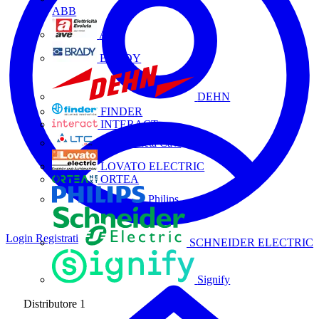
ABB
AVE
BRADY
DEHN
FINDER
INTERACT
La Triveneta Cavi
LOVATO ELECTRIC
ORTEA
Philips
Login
Registrati
SCHNEIDER ELECTRIC
Signify
Distributore
1